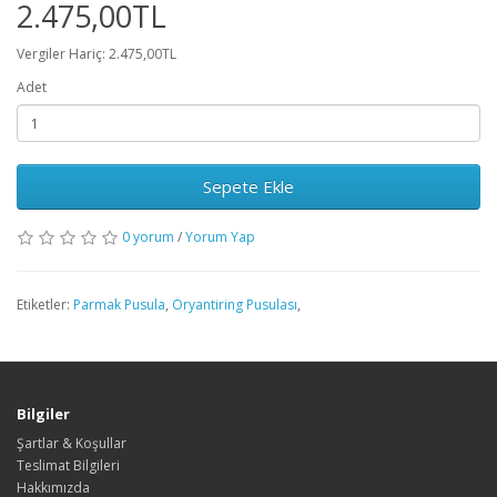
2.475,00TL
Vergiler Hariç: 2.475,00TL
Adet
Sepete Ekle
0 yorum
/
Yorum Yap
Etiketler:
Parmak Pusula
,
Oryantiring Pusulası
,
Bilgiler
Şartlar & Koşullar
Teslimat Bilgileri
Hakkımızda