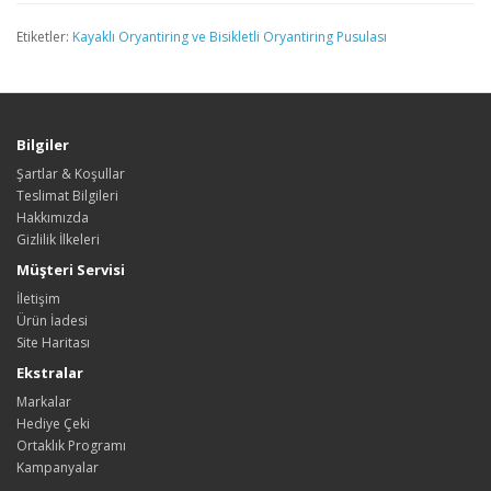
Etiketler:
Kayaklı Oryantiring ve Bisikletli Oryantiring Pusulası
Bilgiler
Şartlar & Koşullar
Teslimat Bilgileri
Hakkımızda
Gizlilik İlkeleri
Müşteri Servisi
İletişim
Ürün İadesi
Site Haritası
Ekstralar
Markalar
Hediye Çeki
Ortaklık Programı
Kampanyalar