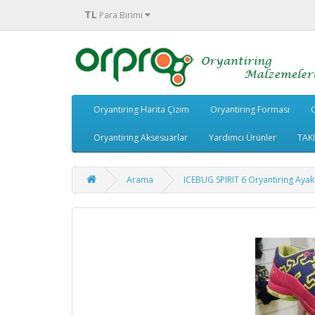
TL
Para Birimi
Oryantiring Harita Çizim
Oryantiring Forması
O
Oryantiring Aksesuarlar
Yardımcı Ürünler
TAK
Arama
ICEBUG SPIRIT 6 Oryantiring Ayak