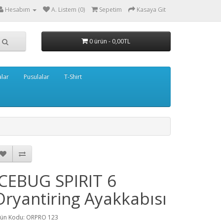
Hesabım
A. Listem (0)
Sepetim
Kasaya Git
0 ürün - 0,00TL
lar
Pusulalar
T-Shirt
ICEBUG SPIRIT 6
Oryantiring Ayakkabısı
ün Kodu: ORPRO 123