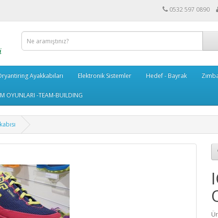
0532 597 0890
ryantiring Ayakkabıları
Elektronik Sistemler
Hedef - Bayrak
Zımba
IM OYUNLARI -TEAM-BUILDING
kabısı
Ür