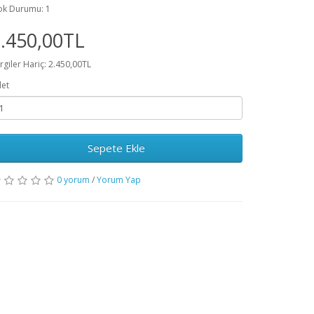
ok Durumu: 1
.450,00TL
rgiler Hariç: 2.450,00TL
et
Sepete Ekle
0 yorum
/
Yorum Yap