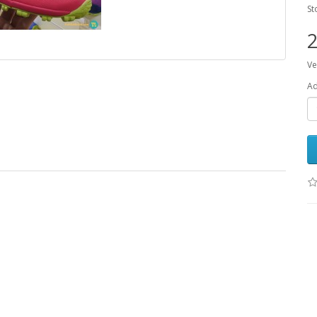
St
2
Ve
Ad